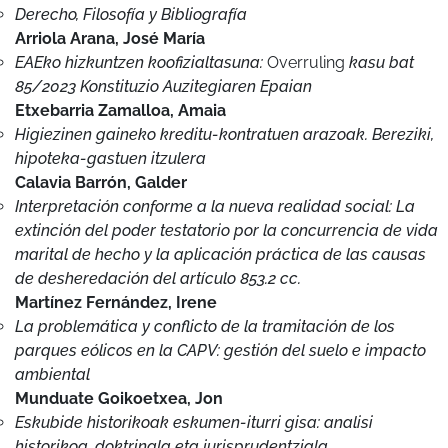
85/2023 Konstituzio Auzitegiaren Epaian
Etxebarria Zamalloa, Amaia
Higiezinen gaineko kreditu-kontratuen arazoak. Bereziki,
hipoteka-gastuen itzulera
Calavia Barrón, Galder
Interpretación conforme a la nueva realidad social: La
extinción del poder testatorio por la concurrencia de vida
marital de hecho y la aplicación práctica de las causas
de desheredación del artículo 853.2 cc.
Martínez Fernández, Irene
La problemática y conflicto de la tramitación de los
parques eólicos en la CAPV: gestión del suelo e impacto
ambiental
Munduate Goikoetxea, Jon
Eskubide historikoak eskumen-iturri gisa: analisi
historikoa, doktrinala eta jurisprudentziala
Ruiz de Gordejuela Agirre, Iñaki
Análisis de algunas estrategias y políticas públicas para
el fomento de la integración social y laboral de personas